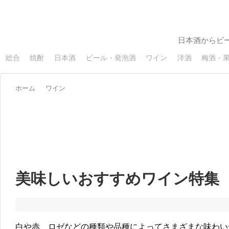
日本酒からビ
総合
焼酎
日本酒
ビール・発泡酒
ワイン
洋酒
梅酒・
ホーム
ワイン
美味しいおすすめワイン特集
白や赤、ロゼなどの種類や品種によってさまざまな味わい