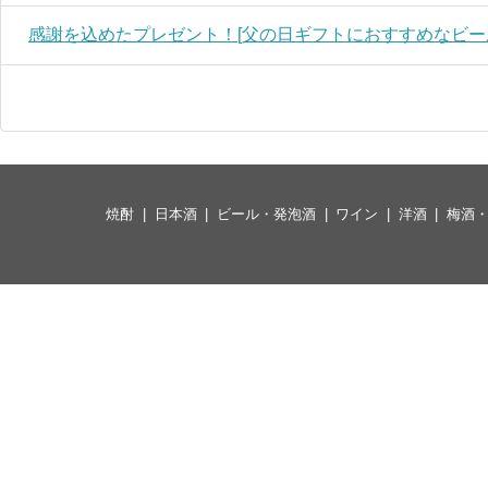
感謝を込めたプレゼント！[父の日ギフトにおすすめなビール
焼酎
日本酒
ビール・発泡酒
ワイン
洋酒
梅酒