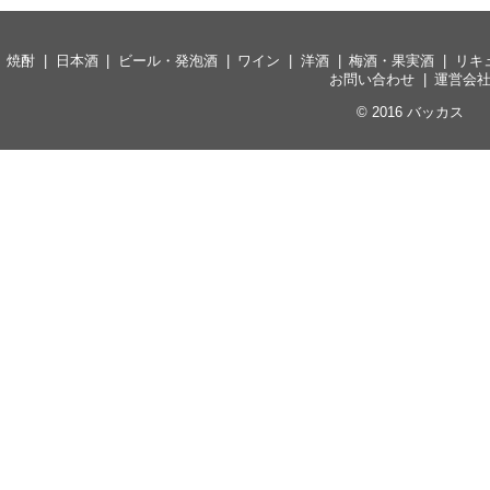
焼酎
日本酒
ビール・発泡酒
ワイン
洋酒
梅酒・果実酒
リキ
お問い合わせ
運営会
© 2016
バッカス