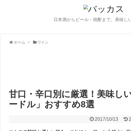
日本酒からビール・焼酎まで。美味し
ホーム
ワイン
甘口・辛口別に厳選！美味し
ードル」おすすめ8選
2017/10/13
2