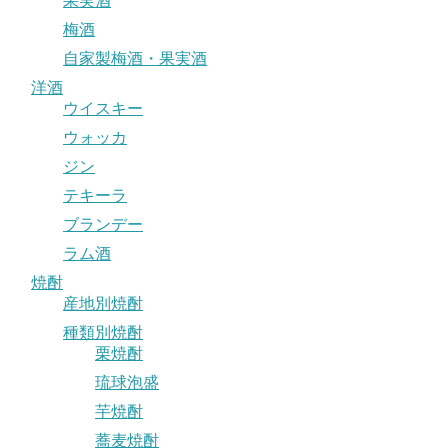
果実酒
梅酒
自家製梅酒・果実酒
洋酒
ウイスキー
ウォッカ
ジン
テキーラ
ブランデー
ラム酒
焼酎
産地別焼酎
種類別焼酎
栗焼酎
琉球泡盛
芋焼酎
蕎麦焼酎