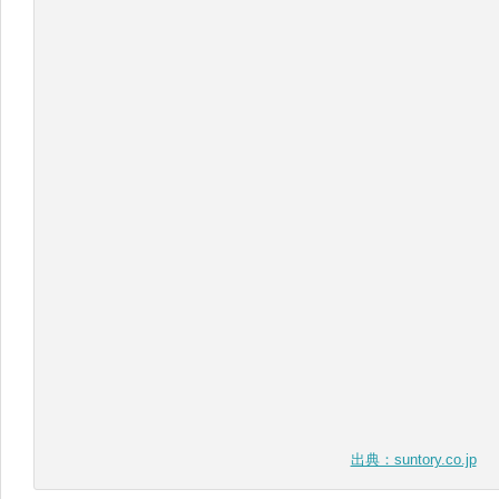
出典：suntory.co.jp