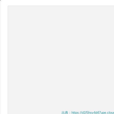
出典：https://d1f5hsy4d47upe.cloud