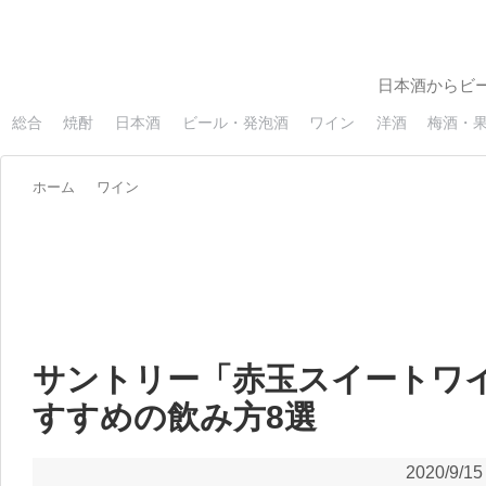
日本酒からビ
総合
焼酎
日本酒
ビール・発泡酒
ワイン
洋酒
梅酒・
ホーム
ワイン
サントリー「赤玉スイートワ
すすめの飲み方8選
2020/9/15