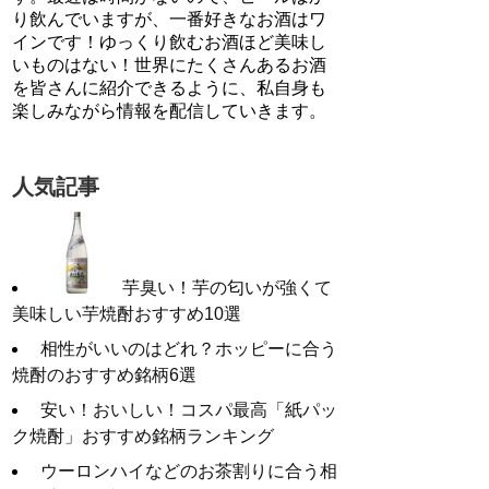
り飲んでいますが、一番好きなお酒はワ
インです！ゆっくり飲むお酒ほど美味し
いものはない！世界にたくさんあるお酒
を皆さんに紹介できるように、私自身も
楽しみながら情報を配信していきます。
人気記事
芋臭い！芋の匂いが強くて
美味しい芋焼酎おすすめ10選
相‌性‌が‌い‌い‌の‌は‌ど‌れ？‌ホッ‌ピー‌に‌合‌う‌
焼‌酎‌の‌お‌す‌す‌め‌銘‌柄‌6選‌ ‌
安い！おいしい！コスパ最高「紙パッ
ク焼酎」おすすめ銘柄ランキング
ウーロンハイなどのお茶割りに合う相