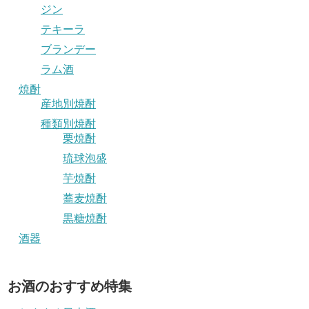
ジン
テキーラ
ブランデー
ラム酒
焼酎
産地別焼酎
種類別焼酎
栗焼酎
琉球泡盛
芋焼酎
蕎麦焼酎
黒糖焼酎
酒器
お酒のおすすめ特集