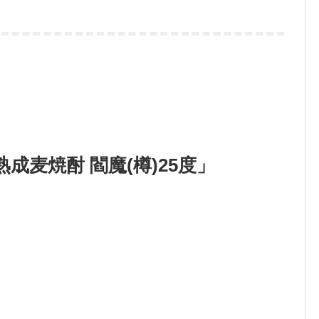
成麦焼酎 閻魔(樽)25度」