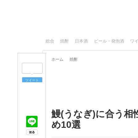
総合
焼酎
日本酒
ビール・発泡酒
ワ
ホーム
焼酎
ツイート
鰻(うなぎ)に合う
め10選