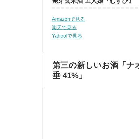
発芽玄米酒 五人娘『むすひ』
Amazonで見る
楽天で見る
Yahoo!で見る
第三の新しいお酒「ナオライ 浄
垂 41%」