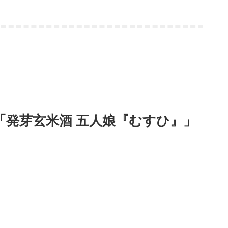
「発芽玄米酒 五人娘『むすひ』」