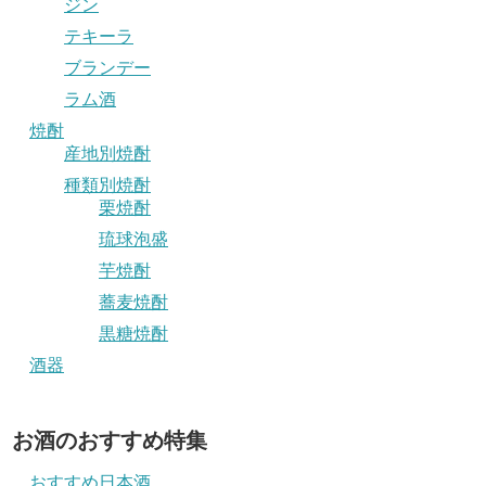
ジン
テキーラ
ブランデー
ラム酒
焼酎
産地別焼酎
種類別焼酎
栗焼酎
琉球泡盛
芋焼酎
蕎麦焼酎
黒糖焼酎
酒器
お酒のおすすめ特集
おすすめ日本酒