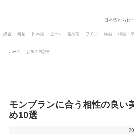
日本酒からビ
総合
焼酎
日本酒
ビール・発泡酒
ワイン
洋酒
梅酒・
ホーム
お酒の選び方
モンブランに合う相性の良い
め10選
20