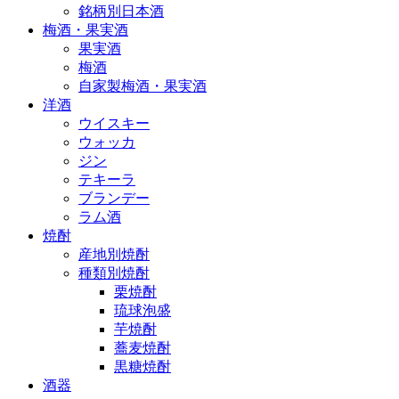
銘柄別日本酒
梅酒・果実酒
果実酒
梅酒
自家製梅酒・果実酒
洋酒
ウイスキー
ウォッカ
ジン
テキーラ
ブランデー
ラム酒
焼酎
産地別焼酎
種類別焼酎
栗焼酎
琉球泡盛
芋焼酎
蕎麦焼酎
黒糖焼酎
酒器