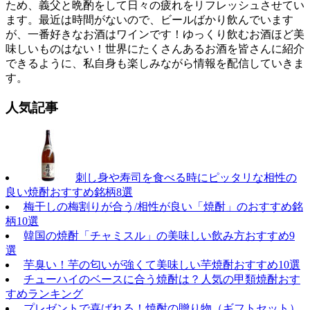
ため、義父と晩酌をして日々の疲れをリフレッシュさせてい
ます。最近は時間がないので、ビールばかり飲んでいます
が、一番好きなお酒はワインです！ゆっくり飲むお酒ほど美
味しいものはない！世界にたくさんあるお酒を皆さんに紹介
できるように、私自身も楽しみながら情報を配信していきま
す。
人気記事
刺し身や寿司を食べる時にピッタリな相性の
良い焼酎おすすめ銘柄8選
梅干しの梅割りが合う/相性が良い「焼酎」のおすすめ銘
柄10選
韓国の焼酎「チャミスル」の美味しい飲み方おすすめ9
選
芋臭い！芋の匂いが強くて美味しい芋焼酎おすすめ10選
チューハイのベースに合う焼酎は？人気の甲類焼酎おす
すめランキング
プレゼントで喜ばれる！焼酎の贈り物（ギフトセット）