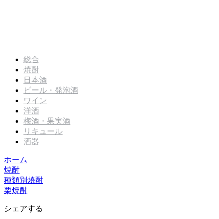
総合
焼酎
日本酒
ビール・発泡酒
ワイン
洋酒
梅酒・果実酒
リキュール
酒器
ホーム
焼酎
種類別焼酎
栗焼酎
シェアする