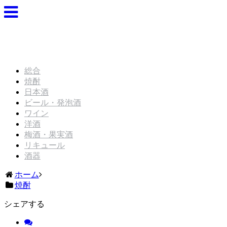
総合
焼酎
日本酒
ビール・発泡酒
ワイン
洋酒
梅酒・果実酒
リキュール
酒器
ホーム
焼酎
シェアする