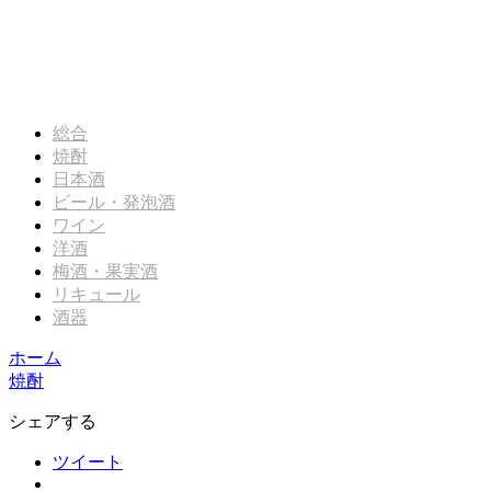
総合
焼酎
日本酒
ビール・発泡酒
ワイン
洋酒
梅酒・果実酒
リキュール
酒器
ホーム
焼酎
シェアする
ツイート