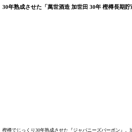
30年熟成させた「萬世酒造 加世田 30年 樫樽長期
樫樽でじっくり30年熟成させた『ジャパニーズバーボン』。