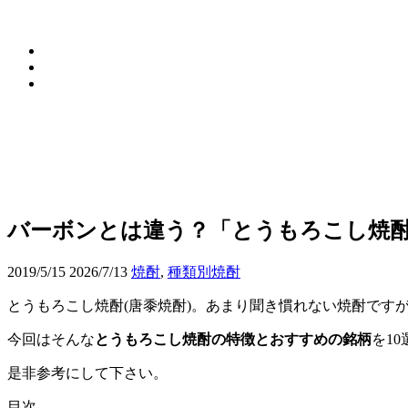
バーボンとは違う？「とうもろこし焼酎
2019/5/15
2026/7/13
焼酎
,
種類別焼酎
とうもろこし焼酎(唐黍焼酎)。あまり聞き慣れない焼酎です
今回はそんな
とうもろこし焼酎の特徴とおすすめの銘柄
を1
是非参考にして下さい。
目次