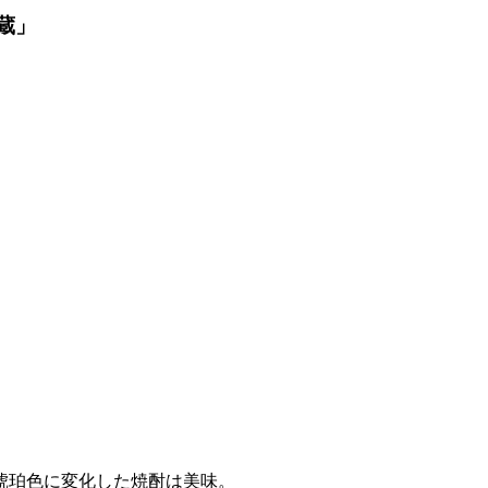
貯蔵」
琥珀色に変化した焼酎は美味。