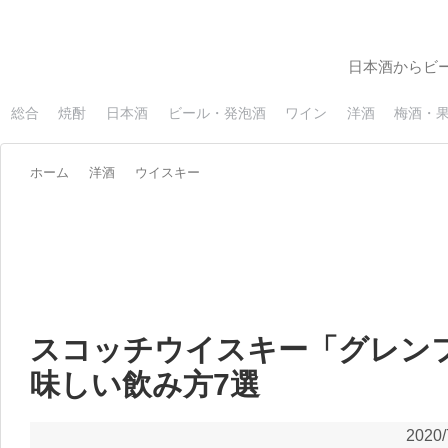
日本酒からビ
総合
焼酎
日本酒
ビール・発泡酒
ワイン
洋酒
梅酒・
ホーム
洋酒
ウイスキー
スコッチウイスキー「グレン
味しい飲み方7選
2020/