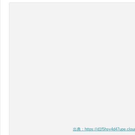
出典：https://d1f5hsy4d47upe.cloud