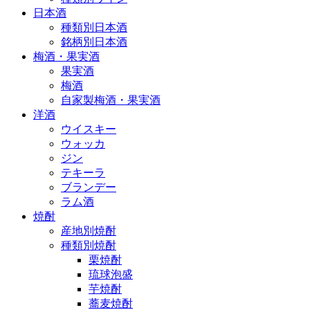
日本酒
種類別日本酒
銘柄別日本酒
梅酒・果実酒
果実酒
梅酒
自家製梅酒・果実酒
洋酒
ウイスキー
ウォッカ
ジン
テキーラ
ブランデー
ラム酒
焼酎
産地別焼酎
種類別焼酎
栗焼酎
琉球泡盛
芋焼酎
蕎麦焼酎