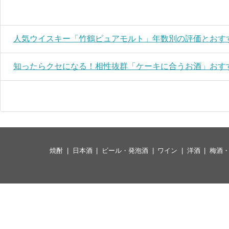
人気ウイスキー「竹鶴ピュアモルト」年数別の評価とおす
知ったらクセになる！相性抜群「ケーキに合うお酒」おすす
焼酎
日本酒
ビール・発泡酒
ワイン
洋酒
梅酒