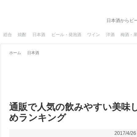
日本酒からビ
総合
焼酎
日本酒
ビール・発泡酒
ワイン
洋酒
梅酒・
ホーム
日本酒
通販で人気の飲みやすい美味
めランキング
2017/4/26