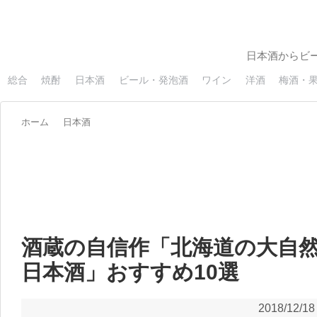
日本酒からビ
総合
焼酎
日本酒
ビール・発泡酒
ワイン
洋酒
梅酒・
ホーム
日本酒
酒蔵の自信作「北海道の大自
日本酒」おすすめ10選
2018/12/18