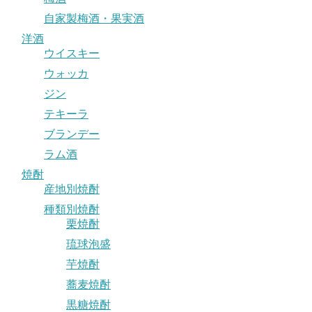
自家製梅酒・果実酒
洋酒
ウイスキー
ウォッカ
ジン
テキーラ
ブランデー
ラム酒
焼酎
産地別焼酎
種類別焼酎
栗焼酎
琉球泡盛
芋焼酎
蕎麦焼酎
黒糖焼酎