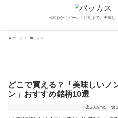
日本酒からビール・焼酎まで。美味し
ホーム
ワイン
どこで買える？「美味しいノ
ン」おすすめ銘柄10選
2019/4/5
2