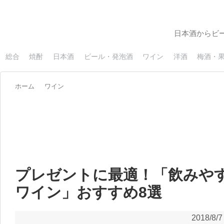
日本酒からビ
総合
焼酎
日本酒
ビール・発泡酒
ワイン
洋酒
梅酒・
ホーム
ワイン
プレゼントに最適！「飲みや
ワイン」おすすめ8選
2018/8/7