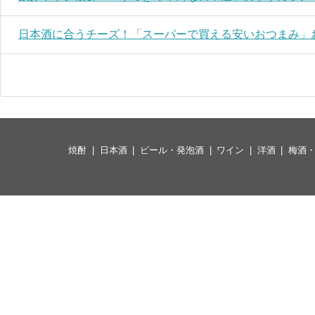
日本酒に合うチーズ！「スーパーで買える安いおつまみ」
焼酎
日本酒
ビール・発泡酒
ワイン
洋酒
梅酒