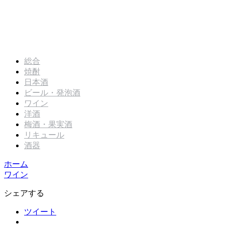
総合
焼酎
日本酒
ビール・発泡酒
ワイン
洋酒
梅酒・果実酒
リキュール
酒器
ホーム
ワイン
シェアする
ツイート