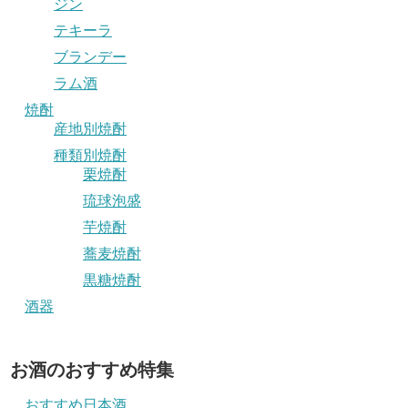
ジン
テキーラ
ブランデー
ラム酒
焼酎
産地別焼酎
種類別焼酎
栗焼酎
琉球泡盛
芋焼酎
蕎麦焼酎
黒糖焼酎
酒器
お酒のおすすめ特集
おすすめ日本酒