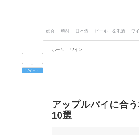
総合
焼酎
日本酒
ビール・発泡酒
ワ
ホーム
ワイン
ツイート
アップルパイに合う
10選