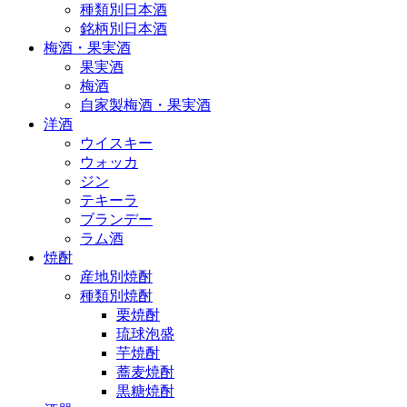
種類別日本酒
銘柄別日本酒
梅酒・果実酒
果実酒
梅酒
自家製梅酒・果実酒
洋酒
ウイスキー
ウォッカ
ジン
テキーラ
ブランデー
ラム酒
焼酎
産地別焼酎
種類別焼酎
栗焼酎
琉球泡盛
芋焼酎
蕎麦焼酎
黒糖焼酎