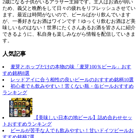
2歳になる子供がいるアラサー主婦です。主人はお酒が弱い
ため、義父と晩酌をして日々の疲れをリフレッシュさせてい
ます。最近は時間がないので、ビールばかり飲んでいます
が、一番好きなお酒はワインです！ゆっくり飲むお酒ほど美
味しいものはない！世界にたくさんあるお酒を皆さんに紹介
できるように、私自身も楽しみながら情報を配信していきま
す。
人気記事
麦芽とホップだけの本物の味「麦芽100％ビール」おす
すめ銘柄8選
レッドアイに合う相性の良いビールのおすすめ銘柄10選
初心者でも飲みやすい！苦くない瓶・缶ビールおすすめ
ランキング
【美味しい日本の地ビール】詰め合わせセッ
トおすすめランキング
ビールが苦手な人でも飲みやすい！甘いドイツビールお
すすめ銘柄7選