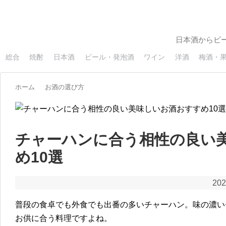
日本酒からビ
総合
焼酎
日本酒
ビール・発泡酒
ワイン
洋酒
梅酒・
ホーム
お酒の選び方
チャーハンに合う相性の良い
め10選
202
普段の食卓でも外食でも出番の多いチャーハン。味の濃い
お供に合う料理ですよね。