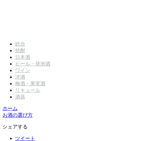
総合
焼酎
日本酒
ビール・発泡酒
ワイン
洋酒
梅酒・果実酒
リキュール
酒器
ホーム
お酒の選び方
シェアする
ツイート