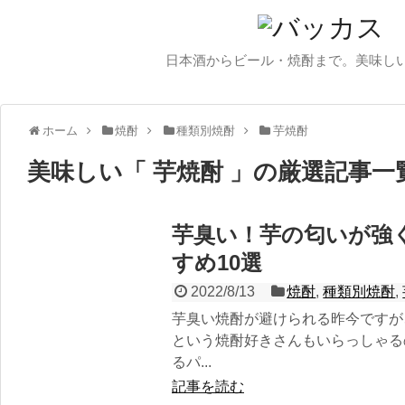
日本酒からビール・焼酎まで。美味し
ホーム
焼酎
種類別焼酎
芋焼酎
美味しい「 芋焼酎 」の厳選記事一
芋臭い！芋の匂いが強
すめ10選
2022/8/13
焼酎
,
種類別焼酎
,
芋臭い焼酎が避けられる昨今ですが
という焼酎好きさんもいらっしゃる
るパ...
記事を読む