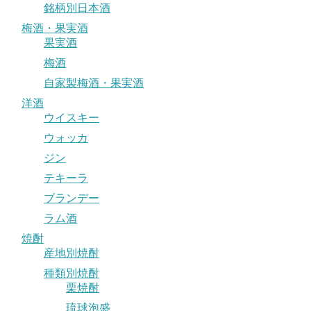
銘柄別日本酒
梅酒・果実酒
果実酒
梅酒
自家製梅酒・果実酒
洋酒
ウイスキー
ウォッカ
ジン
テキーラ
ブランデー
ラム酒
焼酎
産地別焼酎
種類別焼酎
栗焼酎
琉球泡盛