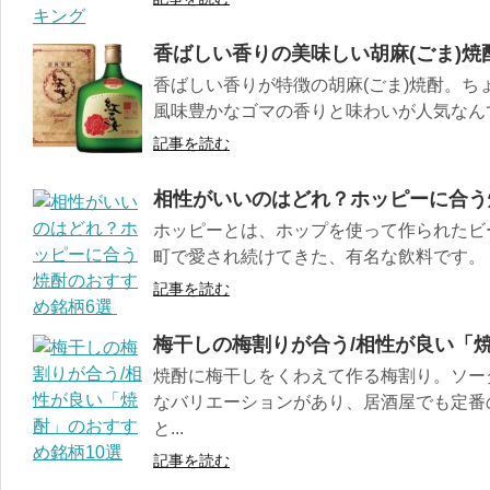
香ばしい香りの美味しい胡麻(ごま)焼
香ばしい香りが特徴の胡麻(ごま)焼酎。ち
風味豊かなゴマの香りと味わいが人気なんです
記事を読む
相‌性‌が‌い‌い‌の‌は‌ど‌れ？‌ホッ‌ピー‌に‌合‌う‌焼‌
ホッピーとは、ホップを使って作られたビ
町で愛され続けてきた、有名な飲料です。 少
記事を読む
梅干しの梅割りが合う/相性が良い「焼
焼酎に梅干しをくわえて作る梅割り。ソー
なバリエーションがあり、居酒屋でも定番
と...
記事を読む