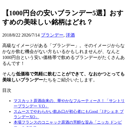
【1000円台の安いブランデー5選】おす
すめの美味しい銘柄はどれ？
2018/8/22
2026/7/14
ブランデー
,
洋酒
高級なイメージがある「ブランデー」。そのイメージからな
かなか飲む機会がない方もいるかもしれませんが、なんと
1000円台という安い価格帯で飲めるブランデーがたくさんあ
るんです！
そんな
低価格で気軽に飲むことができて、なおかつとっても
美味しいブランデー
たちをご紹介いたします。
目次
マスカット原酒由来の、華やかなフルーティーさ！「サントリ
ーブランデー V.O」
スムースでやわらかい飲み口が初心者にもGood「J.Pシェネ ブ
ランデーXO」
本場フランスのコニャック原酒の芳醇な旨み「ニッカ ドンピ