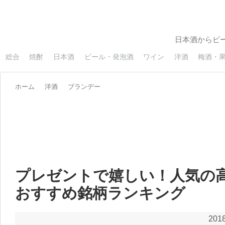
日本酒からビ
総合
焼酎
日本酒
ビール・発泡酒
ワイン
洋酒
梅酒・
ホーム
洋酒
ブランデー
プレゼントで嬉しい！人気の高
おすすめ銘柄ランキング
2018