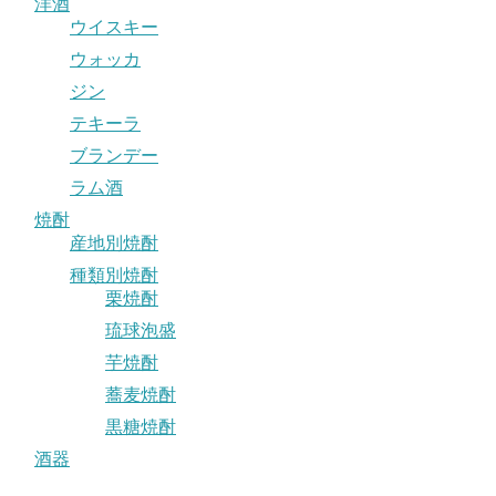
洋酒
ウイスキー
ウォッカ
ジン
テキーラ
ブランデー
ラム酒
焼酎
産地別焼酎
種類別焼酎
栗焼酎
琉球泡盛
芋焼酎
蕎麦焼酎
黒糖焼酎
酒器