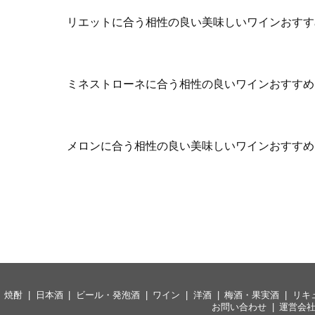
リエットに合う相性の良い美味しいワインおすす
ミネストローネに合う相性の良いワインおすすめ
メロンに合う相性の良い美味しいワインおすすめ
焼酎
日本酒
ビール・発泡酒
ワイン
洋酒
梅酒・果実酒
リキ
お問い合わせ
運営会