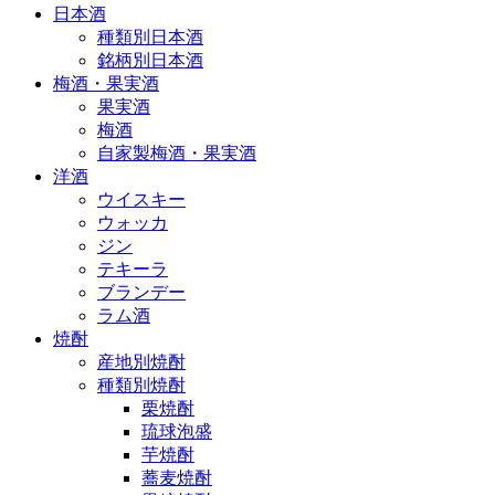
日本酒
種類別日本酒
銘柄別日本酒
梅酒・果実酒
果実酒
梅酒
自家製梅酒・果実酒
洋酒
ウイスキー
ウォッカ
ジン
テキーラ
ブランデー
ラム酒
焼酎
産地別焼酎
種類別焼酎
栗焼酎
琉球泡盛
芋焼酎
蕎麦焼酎