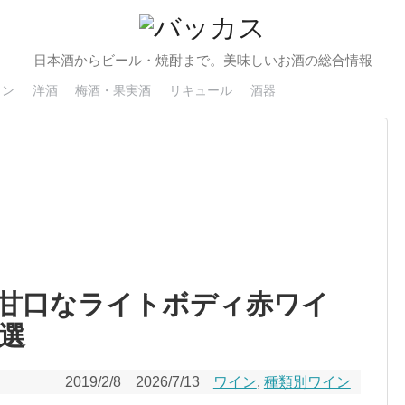
日本酒からビール・焼酎まで。美味しいお酒の総合情報
イン
洋酒
梅酒・果実酒
リキュール
酒器
甘口なライトボディ赤ワイ
選
2019/2/8
2026/7/13
ワイン
,
種類別ワイン