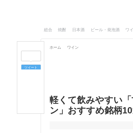
総合
焼酎
日本酒
ビール・発泡酒
ワ
ホーム
ワイン
ツイート
軽くて飲みやすい「
ン」おすすめ銘柄10