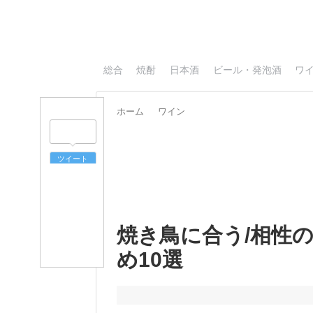
総合
焼酎
日本酒
ビール・発泡酒
ワ
ホーム
ワイン
ツイート
焼き鳥に合う/相性
め10選