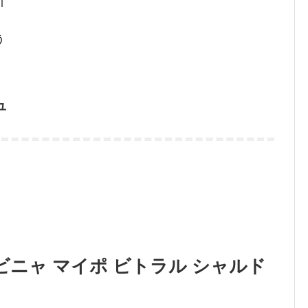
引
、
う
ュ
ニャ マイポ ビトラル シャルド