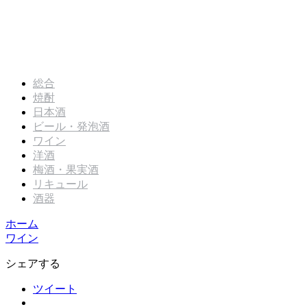
総合
焼酎
日本酒
ビール・発泡酒
ワイン
洋酒
梅酒・果実酒
リキュール
酒器
ホーム
ワイン
シェアする
ツイート