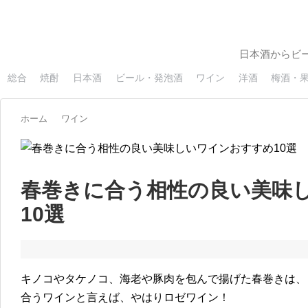
日本酒からビ
総合
焼酎
日本酒
ビール・発泡酒
ワイン
洋酒
梅酒・
ホーム
ワイン
春巻きに合う相性の良い美味
10選
キノコやタケノコ、海老や豚肉を包んで揚げた春巻きは、
合うワインと言えば、やはりロゼワイン！