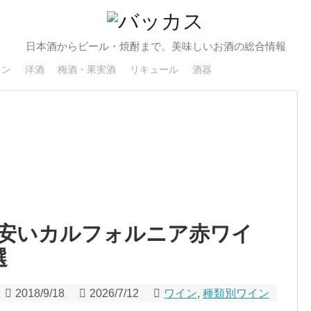
日本酒からビール・焼酎まで。美味しいお酒の総合情報
イン
洋酒
梅酒・果実酒
リキュール
酒器
安いカルフォルニア赤ワイ
選
2018/9/18
2026/7/12
ワイン
,
種類別ワイン