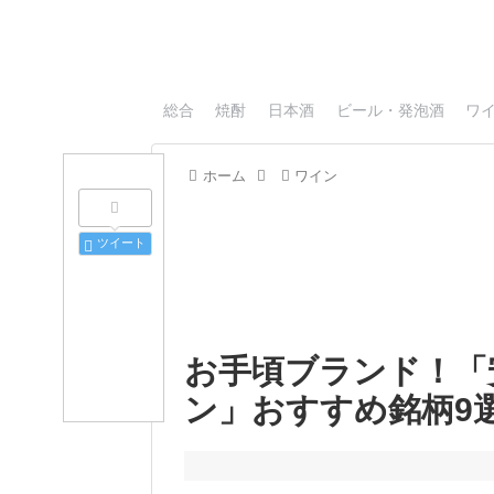
総合
焼酎
日本酒
ビール・発泡酒
ワ
ホーム
ワイン
ツイート
お手頃ブランド！「
ン」おすすめ銘柄9