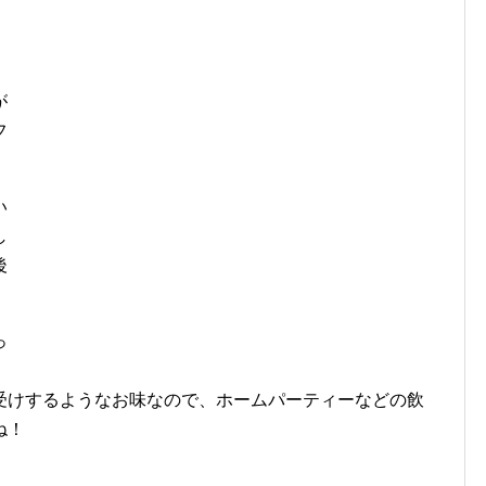
が
フ
い
し
後
っ
、
受けするようなお味なので、ホームパーティーなどの飲
ね！