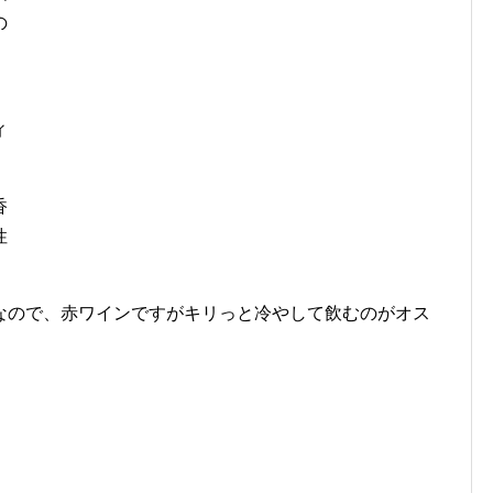
の
ィ
香
性
なので、赤ワインですがキリっと冷やして飲むのがオス