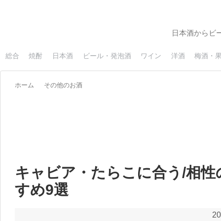
日本酒からビ
総合
焼酎
日本酒
ビール・発泡酒
ワイン
洋酒
梅酒・
ホーム
その他のお酒
キャビア・たらこに合う/相性
すめ9選
20