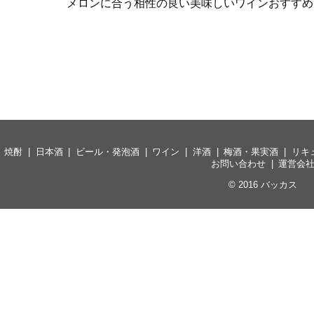
メロンに合う相性の良い美味しいワインおすすめ
焼酎
日本酒
ビール・発泡酒
ワイン
洋酒
梅酒・果実酒
リキ
お問い合わせ
運営会
© 2016
バッカス