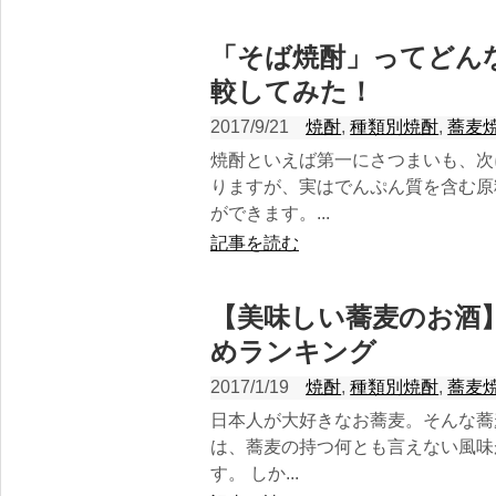
「そば焼酎」ってどん
較してみた！
2017/9/21
焼酎
,
種類別焼酎
,
蕎麦
焼酎といえば第一にさつまいも、次
りますが、実はでんぷん質を含む原
ができます。...
記事を読む
【美味しい蕎麦のお酒
めランキング
2017/1/19
焼酎
,
種類別焼酎
,
蕎麦
日本人が大好きなお蕎麦。そんな蕎
は、蕎麦の持つ何とも言えない風味
す。 しか...