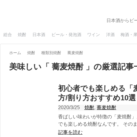
日本酒からビ
総合
焼酎
日本酒
ビール・発泡酒
ワイン
洋酒
梅酒・
ホーム
焼酎
種類別焼酎
蕎麦焼酎
美味しい「 蕎麦焼酎 」の厳選記事
初心者でも楽しめる「
方/割り方おすすめ10選
2020/3/25
焼酎
,
蕎麦焼酎
香ばしい味わいが特徴の「麦焼酎」
でも楽しめる焼酎なんです。 そのま
記事を読む