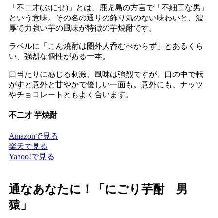
「不二才(ぶにせ)」とは、鹿児島の方言で「不細工な男」
という意味。その名の通りの飾り気のない味わいと、濃
厚で力強い芋の風味が特徴の芋焼酎です。
ラベルに「こん焼酎は圏外人呑むべからず」とあるくら
い、強烈な個性がある一本。
口当たりに感じる刺激、風味は強烈ですが、口の中で転
がすと意外と甘やかで優しい一面も。意外にも、ナッツ
やチョコレートともよく合います。
不二才 芋焼酎
Amazonで見る
楽天で見る
Yahoo!で見る
通なあなたに！「にごり芋酎 男
猿」