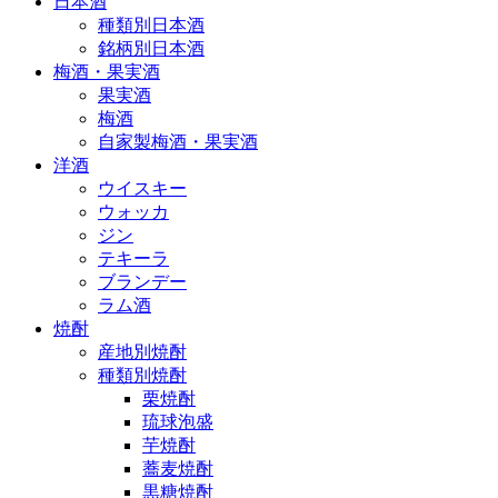
日本酒
種類別日本酒
銘柄別日本酒
梅酒・果実酒
果実酒
梅酒
自家製梅酒・果実酒
洋酒
ウイスキー
ウォッカ
ジン
テキーラ
ブランデー
ラム酒
焼酎
産地別焼酎
種類別焼酎
栗焼酎
琉球泡盛
芋焼酎
蕎麦焼酎
黒糖焼酎