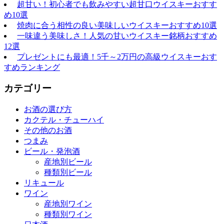
超甘い！初心者でも飲みやすい超甘口ウイスキーおすす
め10選
焼肉に合う相性の良い美味しいウイスキーおすすめ10選
一味違う美味しさ！人気の甘いウイスキー銘柄おすすめ
12選
プレゼントにも最適！5千～2万円の高級ウイスキーおす
すめランキング
カテゴリー
お酒の選び方
カクテル・チューハイ
その他のお酒
つまみ
ビール・発泡酒
産地別ビール
種類別ビール
リキュール
ワイン
産地別ワイン
種類別ワイン