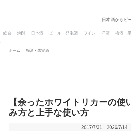
日本酒からビ
総合
焼酎
日本酒
ビール・発泡酒
ワイン
洋酒
梅酒・
ホーム
梅酒・果実酒
【余ったホワイトリカーの使
み方と上手な使い方
2017/7/31
2026/7/14