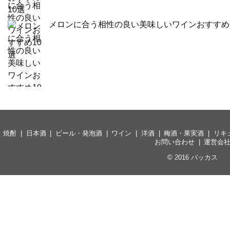
メロンに合う相性の良い美味しいワインおすすめ
焼酎
日本酒
ビール・発泡酒
ワイン
洋酒
梅酒・果実酒
リキ
お問い合わせ
運営会
© 2016
バッカス