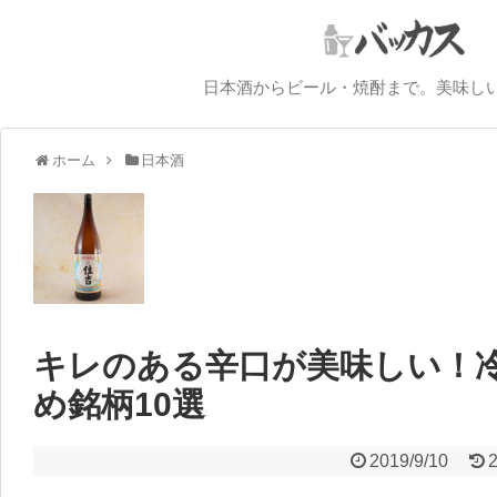
日本酒からビール・焼酎まで。美味し
ホーム
日本酒
キレのある辛口が美味しい！冷
め銘柄10選
2019/9/10
2