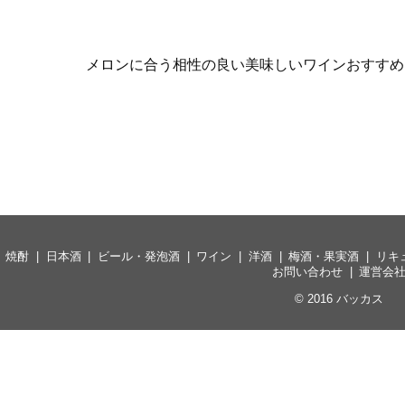
メロンに合う相性の良い美味しいワインおすすめ
焼酎
日本酒
ビール・発泡酒
ワイン
洋酒
梅酒・果実酒
リキ
お問い合わせ
運営会
© 2016
バッカス