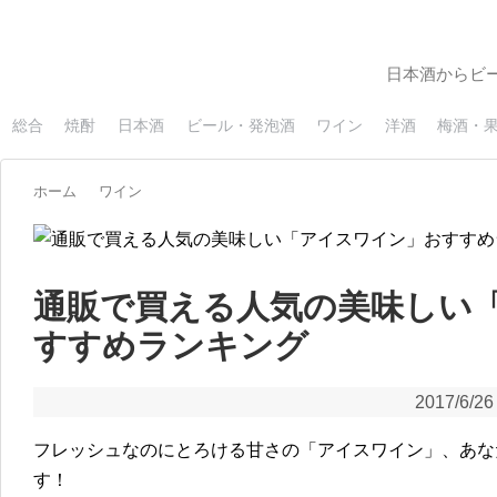
日本酒からビ
総合
焼酎
日本酒
ビール・発泡酒
ワイン
洋酒
梅酒・
ホーム
ワイン
通販で買える人気の美味しい
すすめランキング
2017/6/26
フレッシュなのにとろける甘さの「アイスワイン」、あな
す！