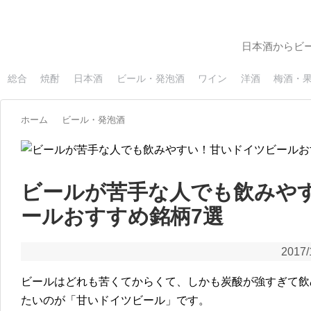
日本酒からビ
総合
焼酎
日本酒
ビール・発泡酒
ワイン
洋酒
梅酒・
ホーム
ビール・発泡酒
ビールが苦手な人でも飲みや
ールおすすめ銘柄7選
2017/
ビールはどれも苦くてからくて、しかも炭酸が強すぎて飲
たいのが「甘いドイツビール」です。