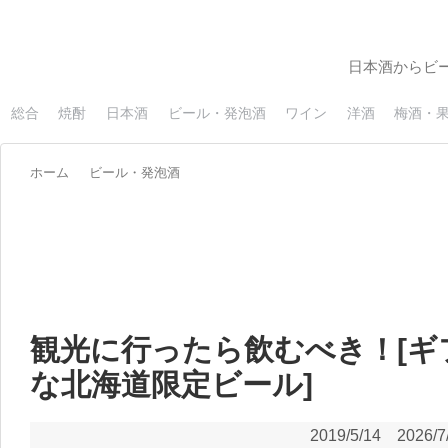
日本酒からビ
総合
焼酎
日本酒
ビール・発泡酒
ワイン
洋酒
梅酒・
ホーム
ビール・発泡酒
観光に行ったら飲むべき！[ギ
な北海道限定ビール]
2019/5/14
2026/7