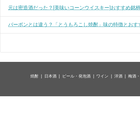
元は密造酒だった？[美味いコーンウイスキー]おすすめ銘柄
バーボンとは違う？「とうもろこし焼酎」味の特徴とおすす
焼酎
日本酒
ビール・発泡酒
ワイン
洋酒
梅酒