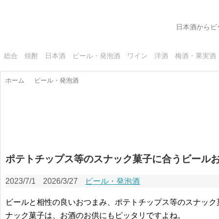
日本酒からビ
総合
焼酎
日本酒
ビール・発泡酒
ワイン
洋酒
梅酒・果実酒
ホーム
ビール・発泡酒
ポテトチップス等のスナック菓子に合うビールお
2023/7/1
2026/3/27
ビール・発泡酒
ビールと相性の良いおつまみ、ポテトチップス等のスナック
ナック菓子は、お酒のお供にもピッタリですよね。