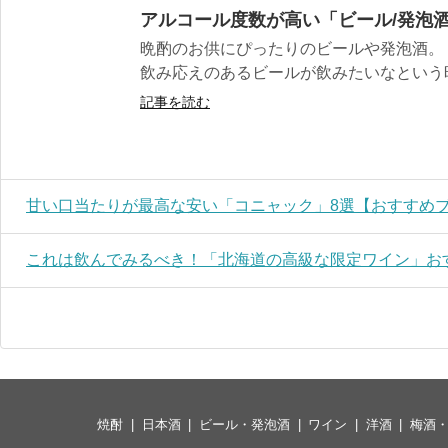
アルコール度数が高い「ビール/発泡
晩酌のお供にぴったりのビールや発泡酒。
飲み応えのあるビールが飲みたいなという時
記事を読む
甘い口当たりが最高な安い「コニャック」8選【おすすめ
これは飲んでみるべき！「北海道の高級な限定ワイン」お
焼酎
日本酒
ビール・発泡酒
ワイン
洋酒
梅酒