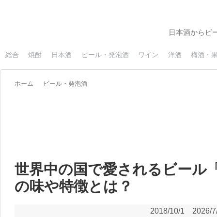
日本酒からビ
総合
焼酎
日本酒
ビール・発泡酒
ワイン
洋酒
梅酒・
ホーム
ビール・発泡酒
世界中の国で愛されるビール
の味や特徴とは？
2018/10/1
2026/7