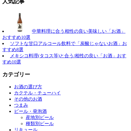
人気記事
中華料理に合う相性の良い美味しい「お酒」
おすすめ10選
ソフトな甘口アルコール飲料で「炭酸じゃないお酒」お
すすめ8選
メキシコ料理(タコス等)と合う/相性の良い「お酒」おす
すめ10選
カテゴリー
お酒の選び方
カクテル・チューハイ
その他のお酒
つまみ
ビール・発泡酒
産地別ビール
種類別ビール
リキュール