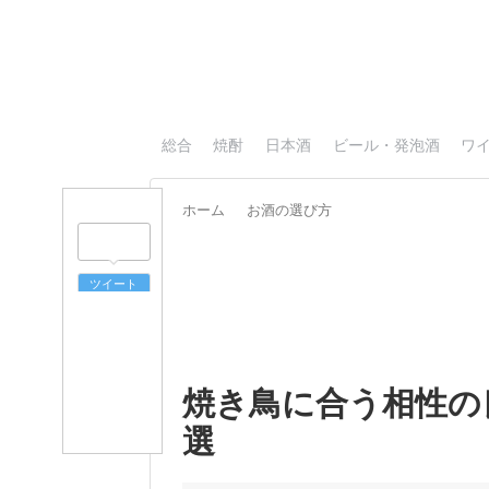
総合
焼酎
日本酒
ビール・発泡酒
ワ
ホーム
お酒の選び方
ツイート
焼き鳥に合う相性の
選