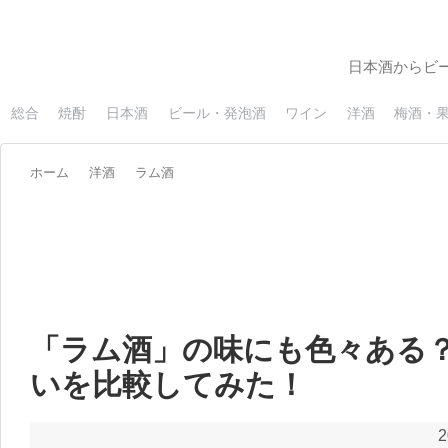
日本酒からビ
総合
焼酎
日本酒
ビール・発泡酒
ワイン
洋酒
梅酒・
ホーム
洋酒
ラム酒
「ラム酒」の味にも色々ある
いを比較してみた！
2