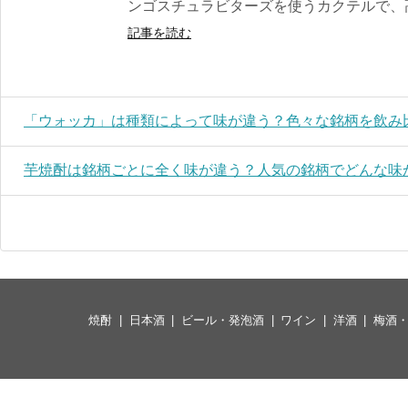
ンゴスチュラビターズを使うカクテルで、高
記事を読む
「ウォッカ」は種類によって味が違う？色々な銘柄を飲み
芋焼酎は銘柄ごとに全く味が違う？人気の銘柄でどんな味
焼酎
日本酒
ビール・発泡酒
ワイン
洋酒
梅酒