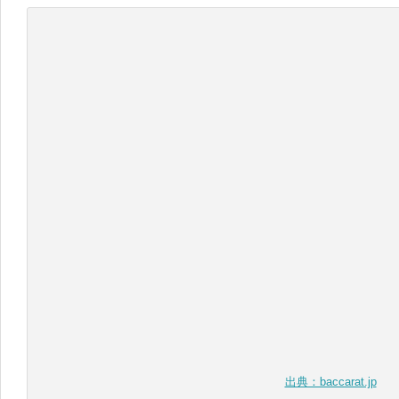
出典：baccarat.jp