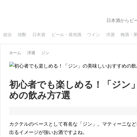
日本酒からビ
総合
焼酎
日本酒
ビール・発泡酒
ワイン
洋酒
梅酒・
ホーム
洋酒
ジン
初心者でも楽しめる！「ジン
めの飲み方7選
カクテルのベースとして有名な「ジン」。マティーニなど
出るイメージが強いお酒ですよね。